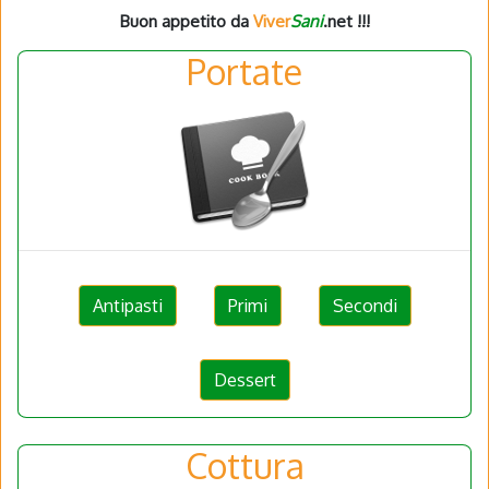
Buon appetito da
Viver
Sani
.net !!!
Portate
Antipasti
Primi
Secondi
Dessert
Cottura