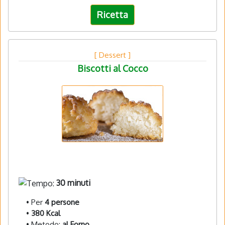
Ricetta
[ Dessert ]
Biscotti al Cocco
30 minuti
• Per
4 persone
•
380 Kcal
• Metodo:
al Forno