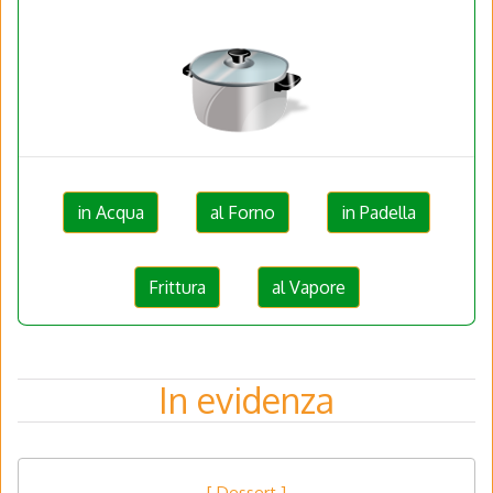
in Acqua
al Forno
in Padella
Frittura
al Vapore
In evidenza
[ Dessert ]