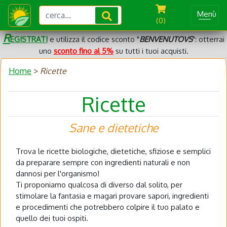
Menù
(0)
R
EGISTRATI
e utilizza il codice sconto "
BENVENUTOVS
": otterrai
uno
sconto fino al 5%
su tutti i tuoi acquisti.
Home
>
Ricette
Ricette
Sane e dietetiche
Trova le ricette biologiche, dietetiche, sfiziose e semplici
da preparare sempre con ingredienti naturali e non
dannosi per l'organismo!
Ti proponiamo qualcosa di diverso dal solito, per
stimolare la fantasia e magari provare sapori, ingredienti
e procedimenti che potrebbero colpire il tuo palato e
quello dei tuoi ospiti.