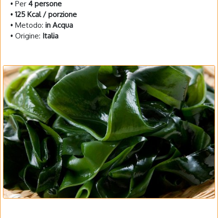
• Per
4 persone
•
125 Kcal / porzione
• Metodo:
in Acqua
• Origine:
Italia