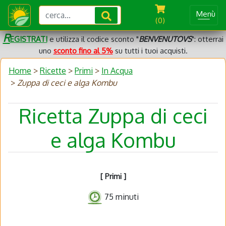
Menù
(0)
R
EGISTRATI
e utilizza il codice sconto "
BENVENUTOVS
": otterrai
uno
sconto fino al 5%
su tutti i tuoi acquisti.
Home
>
Ricette
>
Primi
>
In Acqua
>
Zuppa di ceci e alga Kombu
Ricetta Zuppa di ceci
e alga Kombu
[ Primi ]
75 minuti