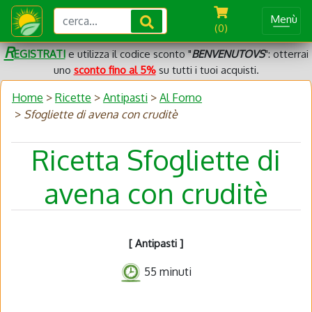
Menù
(0)
R
EGISTRATI
e utilizza il codice sconto "
BENVENUTOVS
": otterrai
uno
sconto fino al 5%
su tutti i tuoi acquisti.
Home
>
Ricette
>
Antipasti
>
Al Forno
>
Sfogliette di avena con cruditè
Ricetta Sfogliette di
avena con cruditè
[ Antipasti ]
55 minuti