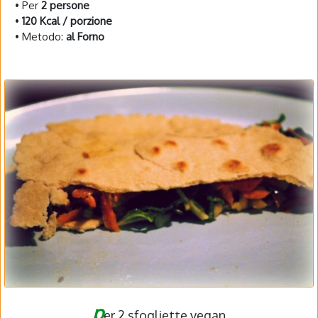
• Per
2 persone
•
120 Kcal / porzione
• Metodo:
al Forno
p
er 2 sfogliette vegan