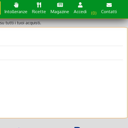
Intolleranze
Ricette
Magazine
Accedi
Contatti
(0)
su tutti i tuoi acquisti.