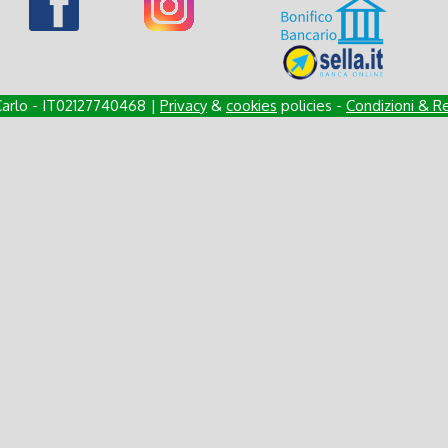
Carlo - IT02127740468 |
Privacy
&
cookies
policies -
Condizioni & Re