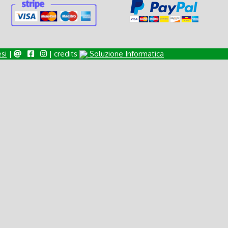
si
|
| credits
Soluzione Informatica