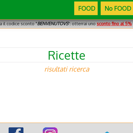
FOOD
No FOOD
za il codice sconto "
BENVENUTOVS
": otterrai uno
sconto fino al 5%
Ricette
risultati ricerca