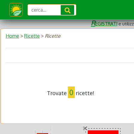
R
EGISTRATI
e utiliz
Home
>
Ricette
>
Ricette
0
Trovate
ricette!